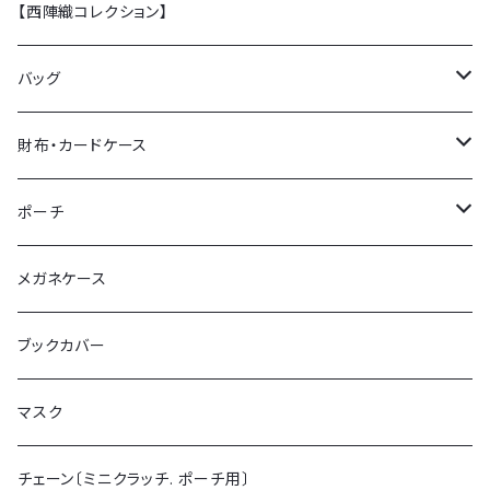
【西陣織コレクション】
バッグ
トートバッグ
財布・カードケース
ショルダーバッグ
ミニ財布 (カードケース)
ポーチ
ミニクラッチバッグ
チェーン付ミニ財布
ポーチL
メガネケース
がま口財布
ポーチS
ブックカバー
マスク
チェーン〔ミニクラッチ. ポーチ用〕