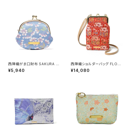
西陣織がま口財布 SAKURA /
西陣織ショルダーバッグ FLORA
NWG1
L / NSS6
¥5,940
¥14,080