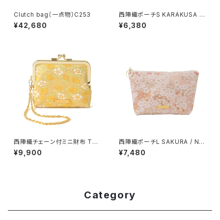
Clutch bag〔一点物〕C253
西陣織ポーチS KARAKUSA /
NPS7
¥42,680
¥6,380
西陣織チェーン付ミニ財布 TS
西陣織ポーチL SAKURA / NP
UBAKI / NWS6
L2【人気商品】
¥9,900
¥7,480
Category