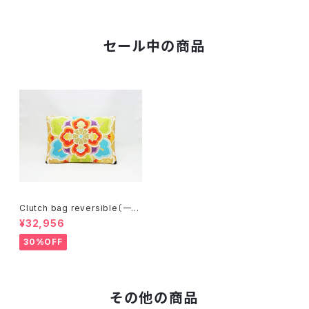
セール中の商品
Clutch bag reversible〔一点
物〕C077R
¥32,956
30%OFF
その他の商品