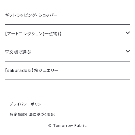
ギフトラッピング・ショッパー
【アートコレクション(一点物)】
クラッチバッグ
▽文様で選ぶ
ミニクラッチバッグ
桜 SAKURA
【sakuradoki】桜ジュエリー
カードケース
梅 UME
プライバシーポリシー
ファブリックパネル (額縁)
椿 TSUBAKI
特定商取引法に基づく表記
牡丹 BOTAN
© Tomorrow Fabric