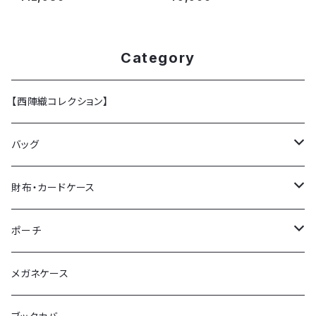
Category
【西陣織コレクション】
バッグ
トートバッグ
財布・カードケース
ショルダーバッグ
ミニ財布 (カードケース)
ポーチ
ミニクラッチバッグ
チェーン付ミニ財布
ポーチL
メガネケース
がま口財布
ポーチS