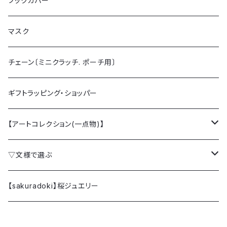
ブックカバー
マスク
チェーン〔ミニクラッチ. ポーチ用〕
ギフトラッピング・ショッパー
【アートコレクション(一点物)】
クラッチバッグ
▽文様で選ぶ
ミニクラッチバッグ
桜 SAKURA
【sakuradoki】桜ジュエリー
カードケース
梅 UME