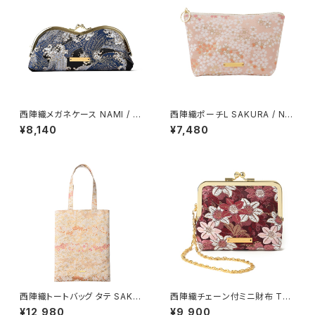
西陣織メガネケース NAMI / N
西陣織ポーチL SAKURA / NP
GC13
L2【人気商品】
¥8,140
¥7,480
西陣織トートバッグ タテ SAKU
西陣織チェーン付ミニ財布 TS
RA / NTL10
UTSUJI / NWS4
¥12,980
¥9,900