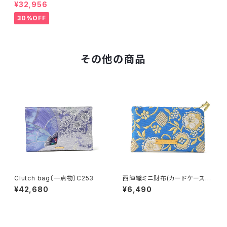
物〕C077R
¥32,956
30%OFF
その他の商品
Clutch bag〔一点物〕C253
西陣織ミニ財布(カードケース)
YUKIWA / NCC19
¥42,680
¥6,490