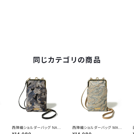
同じカテゴリの商品
西陣織ショルダーバッグ NAM
西陣織ショルダーバッグ MAR
I / NSS3
BLE / NSS5