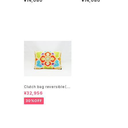
¥14,080
¥14,080
Clutch bag reversible〔一
点物〕C077R
¥32,956
30%OFF