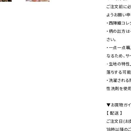
ご注文前に必
ようお願い申
・西陣織コレ
・柄の出方は
さい。
・​​​​​​
なるため、サ
･生地の特性
落ちする可能
・洗濯される
性洗剤を使用
▼お買物ガイ
【 配送 】
ご注文日(お
18時以降の