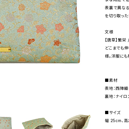
表裏で異なる
を切り取った
文様
【唐草】繁栄 
どこまでも
様。洋服にも
■素材
表地：西陣織
裏地：ナイロン
■サイ
幅 25cm、高