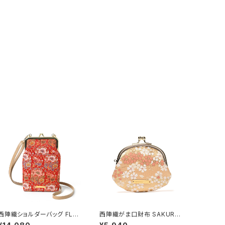
西陣織ショルダーバッグ FLO
西陣織がま口財布 SAKURA
RAL / NSS6
/ NWG3