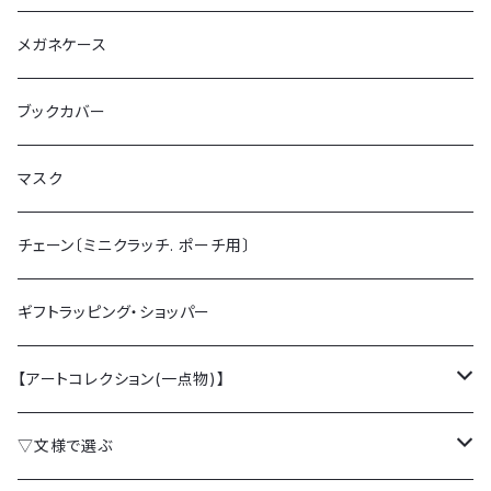
ミニクラッチバッグ
チェーン付ミニ財布
ポーチL
メガネケース
がま口財布
ポーチS
ブックカバー
マスク
チェーン〔ミニクラッチ. ポーチ用〕
ギフトラッピング・ショッパー
【アートコレクション(一点物)】
クラッチバッグ
▽文様で選ぶ