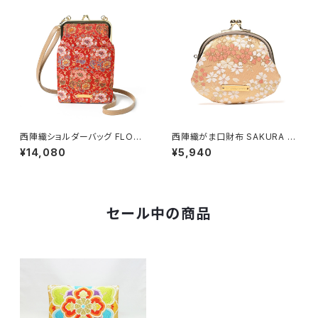
西陣織ショルダーバッグ FLORA
西陣織がま口財布 SAKURA /
L / NSS6
NWG3
¥14,080
¥5,940
セール中の商品