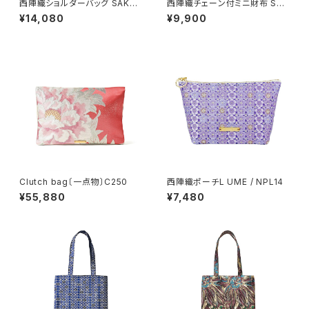
西陣織ショルダーバッグ SAKU
西陣織チェーン付ミニ財布 SAK
RA / NSS1
URA / NWS2【人気商品】
¥14,080
¥9,900
Clutch bag〔一点物〕C250
西陣織ポーチL UME / NPL14
¥55,880
¥7,480