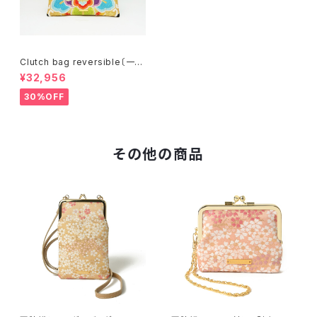
Clutch bag reversible〔一点
物〕C077R
¥32,956
30%OFF
その他の商品