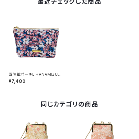
最近チェックした商品
西陣織ポーチL HANAMIZUKI
/ NPL13
¥7,480
同じカテゴリの商品