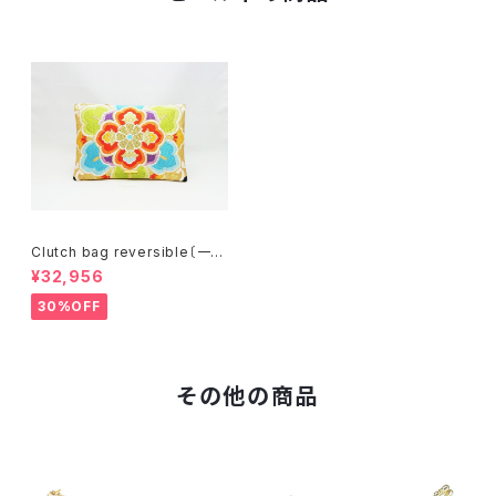
Clutch bag reversible〔一点
物〕C077R
¥32,956
30%OFF
その他の商品