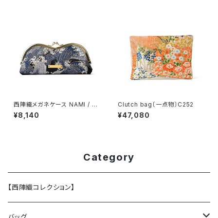
西陣織メガネケース NAMI / N
Clutch bag〔一点物〕C252
GC13
¥8,140
¥47,080
Category
【西陣織コレクション】
バッグ