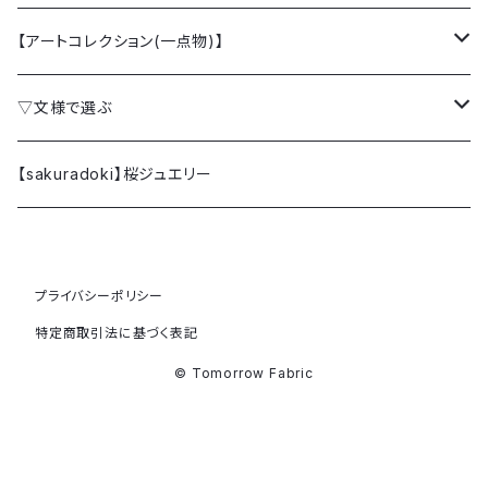
【アートコレクション(一点物)】
クラッチバッグ
▽文様で選ぶ
ミニクラッチバッグ
桜 SAKURA
【sakuradoki】桜ジュエリー
カードケース
梅 UME
プライバシーポリシー
ファブリックパネル (額縁)
椿 TSUBAKI
特定商取引法に基づく表記
牡丹 BOTAN
© Tomorrow Fabric
躑躅 TSUTSUJI