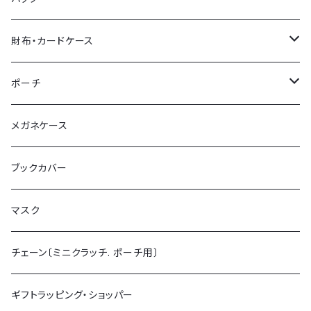
トートバッグ
財布・カードケース
ショルダーバッグ
ミニ財布 (カードケース)
ポーチ
ミニクラッチバッグ
チェーン付ミニ財布
ポーチL
メガネケース
がま口財布
ポーチS
ブックカバー
マスク
チェーン〔ミニクラッチ. ポーチ用〕
ギフトラッピング・ショッパー