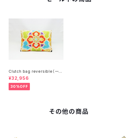
Clutch bag reversible〔一点
物〕C077R
¥32,956
30%OFF
その他の商品