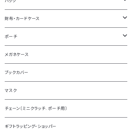
バッグ
トートバッグ
財布・カードケース
ショルダーバッグ
ミニ財布 (カードケース)
ポーチ
ミニクラッチバッグ
チェーン付ミニ財布
ポーチL
メガネケース
がま口財布
ポーチS
ブックカバー
マスク
チェーン〔ミニクラッチ. ポーチ用〕
ギフトラッピング・ショッパー