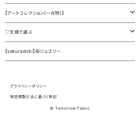
【アートコレクション(一点物)】
クラッチバッグ
▽文様で選ぶ
ミニクラッチバッグ
桜 SAKURA
【sakuradoki】桜ジュエリー
カードケース
梅 UME
プライバシーポリシー
ファブリックパネル (額縁)
椿 TSUBAKI
特定商取引法に基づく表記
牡丹 BOTAN
© Tomorrow Fabric
躑躅 TSUTSUJI