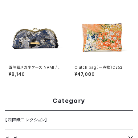
西陣織メガネケース NAMI / N
Clutch bag〔一点物〕C252
GC13
¥8,140
¥47,080
Category
【西陣織コレクション】