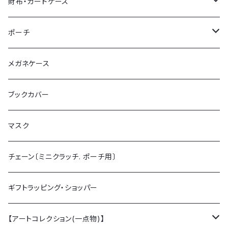
トートバッグ
財布・カードケース
ショルダーバッグ
ミニ財布 (カードケース)
ポーチ
ミニクラッチバッグ
チェーン付ミニ財布
ポーチL
メガネケース
がま口財布
ポーチS
ブックカバー
マスク
チェーン〔ミニクラッチ. ポーチ用〕
ギフトラッピング・ショッパー
【アートコレクション(一点物)】