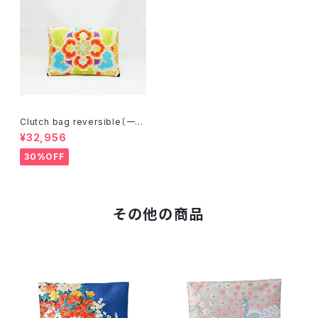
Clutch bag reversible〔一点
物〕C077R
¥32,956
30%OFF
その他の商品