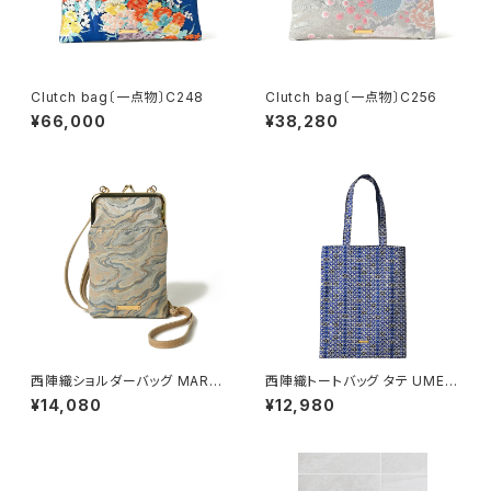
Clutch bag〔一点物〕C248
Clutch bag〔一点物〕C256
¥66,000
¥38,280
西陣織ショルダーバッグ MARB
西陣織トートバッグ タテ UME /
LE / NSS5
NTL5
¥14,080
¥12,980