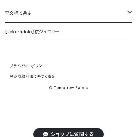
クラッチバッグ
▽文様で選ぶ
ミニクラッチバッグ
桜 SAKURA
【sakuradoki】桜ジュエリー
カードケース
梅 UME
プライバシーポリシー
ファブリックパネル (額縁)
椿 TSUBAKI
特定商取引法に基づく表記
牡丹 BOTAN
© Tomorrow Fabric
躑躅 TSUTSUJI
唐草 KARAKUSA
ショップに質問する