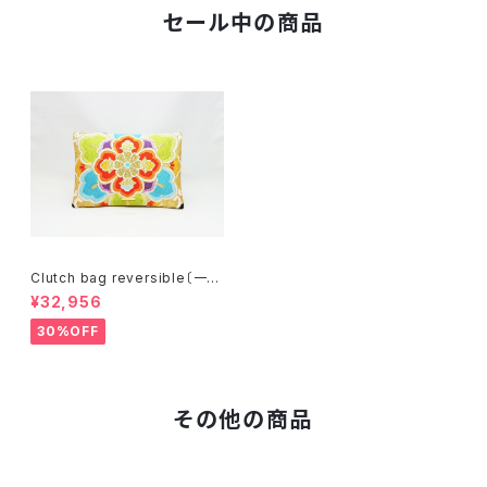
セール中の商品
Clutch bag reversible〔一点
物〕C077R
¥32,956
30%OFF
その他の商品