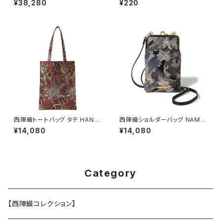
¥38,280
¥220
西陣織トートバッグ タテ HANA
西陣織ショルダーバッグ NAMI /
BI / NTL18
NSS3
¥14,080
¥14,080
Category
【西陣織コレクション】