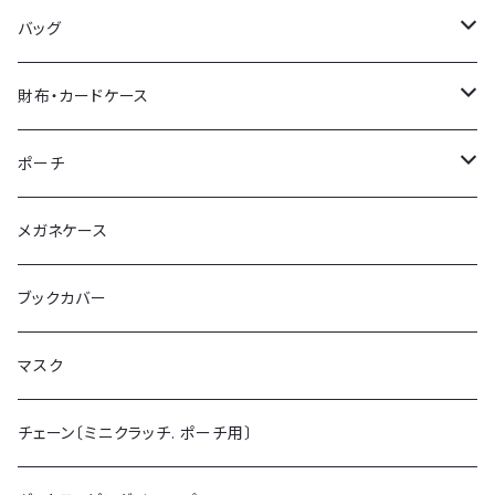
バッグ
トートバッグ
財布・カードケース
ショルダーバッグ
ミニ財布 (カードケース)
ポーチ
ミニクラッチバッグ
チェーン付ミニ財布
ポーチL
メガネケース
がま口財布
ポーチS
ブックカバー
マスク
チェーン〔ミニクラッチ. ポーチ用〕