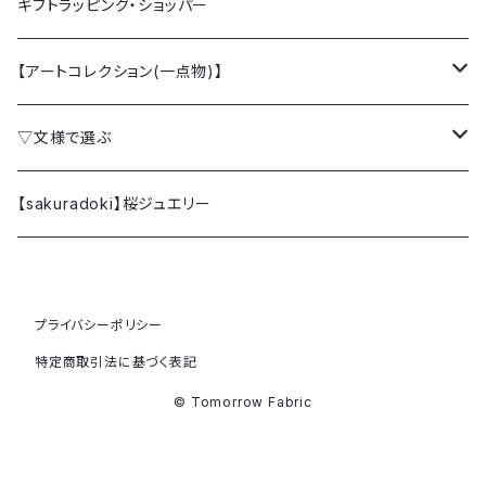
ギフトラッピング・ショッパー
【アートコレクション(一点物)】
クラッチバッグ
▽文様で選ぶ
ミニクラッチバッグ
桜 SAKURA
【sakuradoki】桜ジュエリー
カードケース
梅 UME
プライバシーポリシー
ファブリックパネル (額縁)
椿 TSUBAKI
特定商取引法に基づく表記
牡丹 BOTAN
© Tomorrow Fabric
躑躅 TSUTSUJI