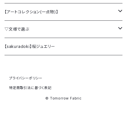
【アートコレクション(一点物)】
クラッチバッグ
▽文様で選ぶ
ミニクラッチバッグ
桜 SAKURA
【sakuradoki】桜ジュエリー
カードケース
梅 UME
プライバシーポリシー
ファブリックパネル (額縁)
椿 TSUBAKI
特定商取引法に基づく表記
牡丹 BOTAN
© Tomorrow Fabric
躑躅 TSUTSUJI