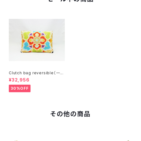
Clutch bag reversible〔一点
物〕C077R
¥32,956
30%OFF
その他の商品