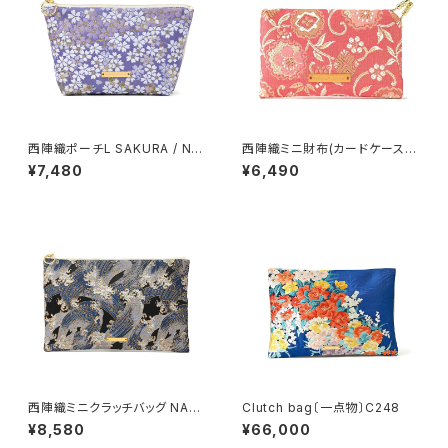
西陣織ポーチL SAKURA / NP
西陣織ミニ財布(カードケース)
L22
YUKIWA / NCC20
¥7,480
¥6,490
西陣織ミニクラッチバッグ NAMI
Clutch bag〔一点物〕C248
/ NMC19【人気商品】
¥8,580
¥66,000