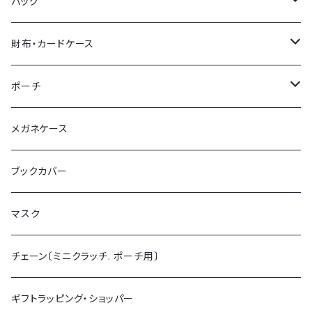
バッグ
トートバッグ
財布・カードケース
ショルダーバッグ
ミニ財布 (カードケース)
ポーチ
ミニクラッチバッグ
チェーン付ミニ財布
ポーチL
メガネケース
がま口財布
ポーチS
ブックカバー
マスク
チェーン〔ミニクラッチ. ポーチ用〕
ギフトラッピング・ショッパー