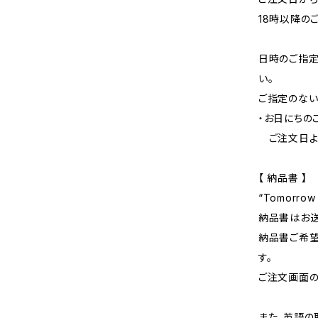
18時以降の
日時のご指定
い。
ご指定のない
・お日にちの
ご注文日よ
【 納品書 】
“Tomorr
納品書はお送
納品書ご希望
す。
ご注文画面の
また、英語の