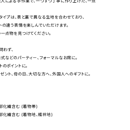
人による手作業で、一つずつ丁寧に作り上げた、一点
タイプは、表と裏で異なる生地を合わせており、
トの違う表情を楽しんでいただけます。
一点物を見つけてください。
問わず、
式などのパーティー、フォーマルなお席に。
トのポイントに。
ゼント、母の日、大切な方へ、外国人へのギフトに。
部化繊含む (着物帯)
一部化繊含む (着物地、襦袢地)