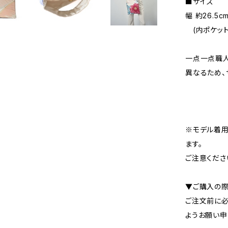
■サイ
幅 約26.5c
(内ポケット 
一点一点職
異なるため、
※モデル着用
ます。
ご注意くださ
▼ご購入の
ご注文前に必
ようお願い申