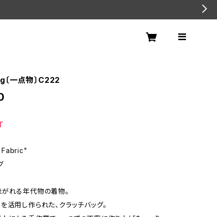
bag〔一点物〕C222
0
T
Fabric"
グ
継がれる年代物の着物。
を活用し作られた、クラッチバッグ。