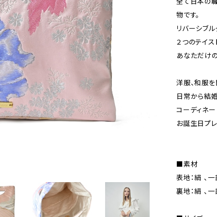
全て日本の職
物です。
リバーシブル
２つのテイス
あなただけの
洋服、和服を
日常から結婚
コーディネー
お誕生日プレ
■素材
表地：絹 、一
裏地：絹 、