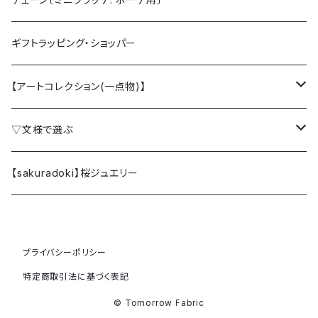
ギフトラッピング・ショッパー
【アートコレクション(一点物)】
クラッチバッグ
▽文様で選ぶ
ミニクラッチバッグ
桜 SAKURA
【sakuradoki】桜ジュエリー
カードケース
梅 UME
プライバシーポリシー
ファブリックパネル (額縁)
椿 TSUBAKI
特定商取引法に基づく表記
牡丹 BOTAN
© Tomorrow Fabric