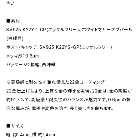
さい。
■素材
SV925 K22YG-GP(ニッケルフリー)、ホワイトマザーオブパール
(白蝶貝)
ポスト・キャッチ：SV925 K22YG-GP(ニッケルフリー)
メッキ厚：0.6μm
パッケージ：桐箱、西陣織
※高級感と耐久性を兼ね備えた22金コーティング
22金仕上げにより、上質な金の輝きを実現。22金は、金の純度が
約91.7%で、高級感と耐久性のバランスが魅力です。0.6μmの贅
沢な厚みが、摩擦や変色を防ぎ、長く美しさを保ちます。
■サイズ
縦 約1.4cm、横 約1.4cm