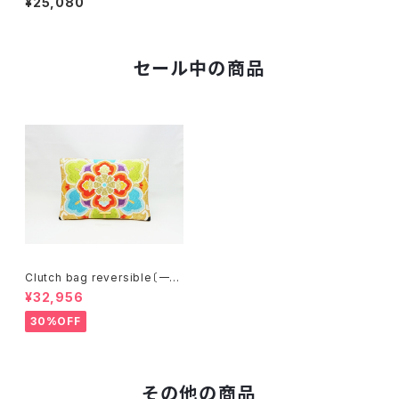
¥25,080
セール中の商品
Clutch bag reversible〔一点
物〕C077R
¥32,956
30%OFF
その他の商品