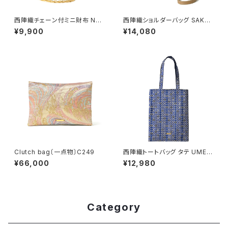
西陣織チェーン付ミニ財布 NA
西陣織ショルダーバッグ SAKU
MI / NWS10
RA / NSS1
¥9,900
¥14,080
Clutch bag〔一点物〕C249
西陣織トートバッグ タテ UME /
NTL5
¥66,000
¥12,980
Category