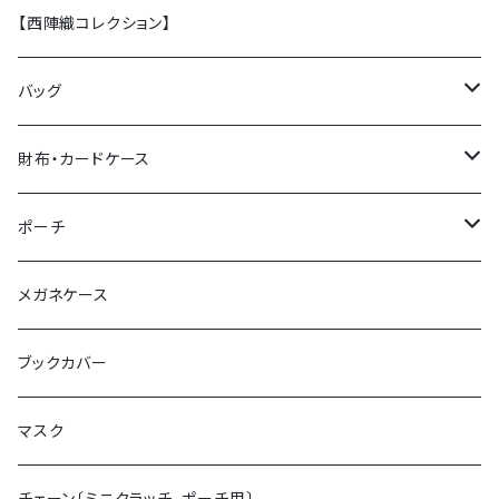
【西陣織コレクション】
バッグ
トートバッグ
財布・カードケース
ショルダーバッグ
ミニ財布 (カードケース)
ポーチ
ミニクラッチバッグ
チェーン付ミニ財布
ポーチL
メガネケース
がま口財布
ポーチS
ブックカバー
マスク
チェーン〔ミニクラッチ. ポーチ用〕