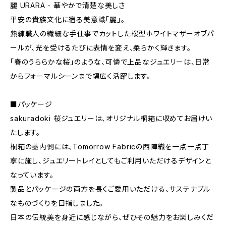
麗 URARA - 華やかで清楚な美しさ
平安の貴族文化に宿る美意識「麗」。
熟練職人の繊細な手仕事でカットした桜型ホワイトマザーオブパ
ールが、光を受けるたびに表情を変え、柔らかく輝きます。
「春のうららかな桜」のような、可憐で上品なジュエリーは、日常
からフォーマルシーンまで幅広く活躍します。
■パッケージ
sakuradoki 桜ジュエリーは、オリジナル桐箱に収めてお届けい
たします。
桐箱の蓋内側には、Tomorrow Fabricの⻄陣織を⼀点⼀点丁
寧に施し、ジュエリートレイとしてもご利⽤いただけるデザインと
なっています。
製品とパッケージの両⽅を⻑くご愛⽤いただける、サステナブル
なものづくりを⽬指しました。
⽇本の伝統美を⾝近に感じながら、ぜひその魅⼒をお楽しみくだ