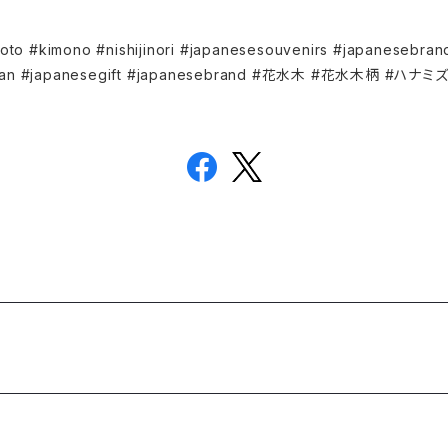
kimono #nishijinori #japanesesouvenirs #japanes
nalJapan #japanesegift #japanesebrand #花水木 #花水木柄 