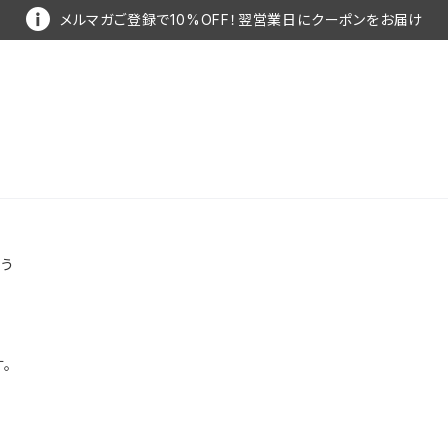
メルマガご登録で10%OFF！翌営業日にクーポンをお届け
願う
す。