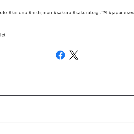
mono #nishijinori #sakura #sakurabag #🌸 #japanes
let