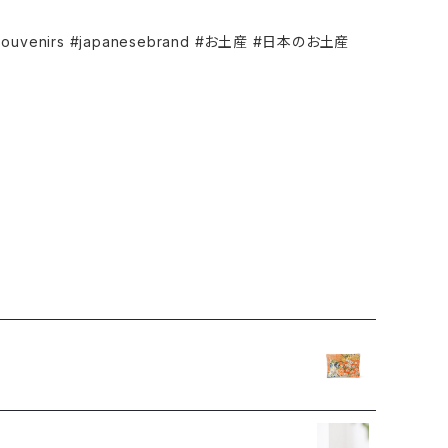
esouvenirs #japanesebrand #お土産 #日本のお土産